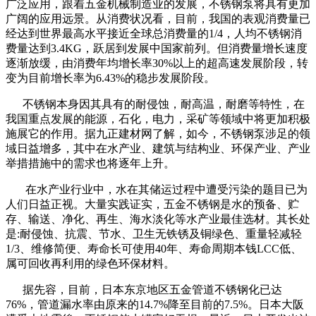
广泛应用，跟着五金机械制造业的发展，不锈钢泵将具有更加
广阔的应用远景。从消费状况看，目前，我国的表观消费量已
经达到世界最高水平接近全球总消费量的1/4，人均不锈钢消
费量达到3.4KG，跃居到发展中国家前列。但消费量增长速度
逐渐放缓，由消费年均增长率30%以上的超高速发展阶段，转
变为目前增长率为6.43%的稳步发展阶段。
不锈钢本身因其具有的耐侵蚀，耐高温，耐磨等特性，在
我国重点发展的能源，石化，电力，采矿等领域中将更加积极
施展它的作用。据九正建材网了解，如今，不锈钢泵涉足的领
域日益增多，其中在水产业、建筑与结构业、环保产业、产业
举措措施中的需求也将逐年上升。
在水产业行业中，水在其储运过程中遭受污染的题目已为
人们日益正视。大量实践证实，五金不锈钢是水的预备、贮
存、输送、净化、再生、海水淡化等水产业最佳选材。其长处
是:耐侵蚀、抗震、节水、卫生无铁锈及铜绿色、重量轻减轻
1/3、维修简便、寿命长可使用40年、寿命周期本钱LCC低、
属可回收再利用的绿色环保材料。
据先容，目前，日本东京地区五金管道不锈钢化已达
76%，管道漏水率由原来的14.7%降至目前的7.5%。日本大阪